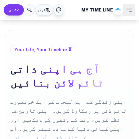
🔍
MY TIME LINE
لاگ ان
اردو
⏳ Your Life, Your Timeline
آج ہی اپنی ذاتی
ٹائم لائن بنائیں
اپنی زندگی کے اہم لمحات کو ایک خوبصورت
ٹائم لائن پر ریکارڈ کریں۔ اپنی تاریخ کا
نظم کریں، وقت کے وقفوں کو دیکھیں اور
اپنی کہانی دنیا کے ساتھ شیئر کریں۔ آپ
کی ٹائم لائن، آپ کی وراثت۔