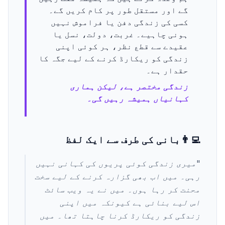
گے اور مستقل طور پر کام کریں گے۔
کسی کی زندگی دفن یا فراموش نہیں
ہونی چاہیے۔ غربت، دولت، نسل یا
عقیدے سے قطع نظر، ہر کوئی اپنی
زندگی کو ریکارڈ کرنے کے لیے جگہ کا
حقدار ہے۔
زندگی مختصر ہے، لیکن ہماری
کہانیاں ہمیشہ رہیں گی۔
👨‍💻
بانی کی طرف سے ایک لفظ
"
میری زندگی کوئی پریوں کی کہانی نہیں
رہی۔ میں اب بھی گزارہ کرنے کے لیے سخت
محنت کر رہا ہوں۔ میں نے یہ ویب سائٹ
اس لیے بنائی ہے کیونکہ میں اپنی
زندگی کو ریکارڈ کرنا چاہتا تھا۔ میں