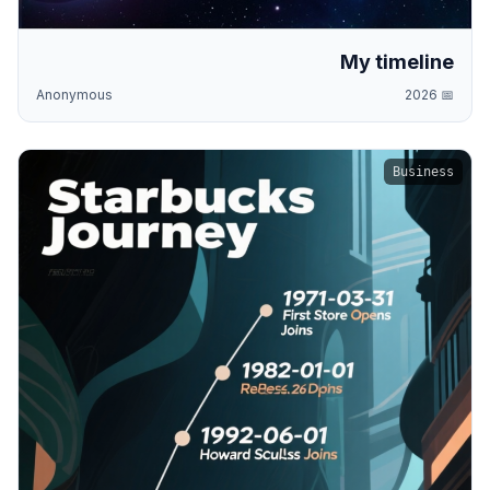
My timeline
Anonymous
2026
📅
Business