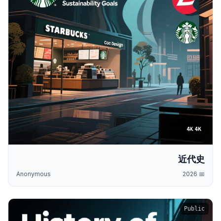
近代史
Anonymous
2026
📅
Public