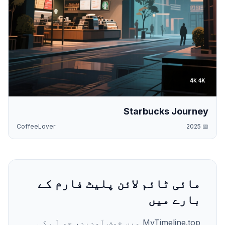
Starbucks Journey
CoffeeLover
2025
📅
مائی ٹائم لائن پلیٹ فارم کے
بارے میں
MyTimeline.top میں خوش آمدید، جو آپ کی