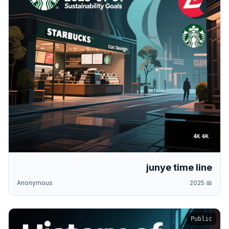
junye time line
Anonymous
2025
📅
Public