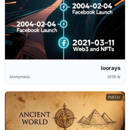
loorays
Anonymous
2026
📅
Public