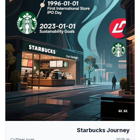
Starbucks Journey
CoffeeLover
2025
📅