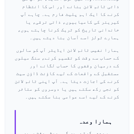
ذاتی ٹائم لائن بنانے اور اس کا انتظام
کرنے کا ایک اہم پلیٹ فارم ہے۔ چاہے آپ
کیریئر کی کامیابیوں، ذاتی ترقی، یا
خاندانی تاریخ کو ٹریک کرنا چاہتے ہوں،
ہمارے ٹولز اسے آسان بنا دیتے ہیں۔
ہمارا نفیس ٹائم لائن ایڈیٹر آپ کو سالوں
کے حساب سے وقت کو تقسیم کرنے، سنگ میلوں
کے درمیان وقفوں کا حساب لگانے اور
مستقبل کے واقعات کے لیے کاؤنٹ ڈاؤن سیٹ
کرنے کی اجازت دیتا ہے۔ آپ اپنی ٹائم لائن
کو نجی رکھ سکتے ہیں یا دوسروں کو متاثر
کرنے کے لیے اسے عوامی بنا سکتے ہیں۔
ہمارا وعدہ
ہم وعدہ کرتے ہیں کہ ہمیشہ مفت رہیں