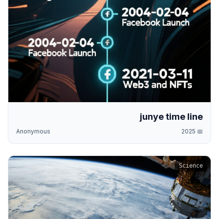
junye time line
Anonymous
2025
📅
Science