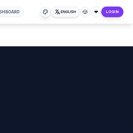
🎲
❤
SHBOARD
ENGLISH
LOGIN