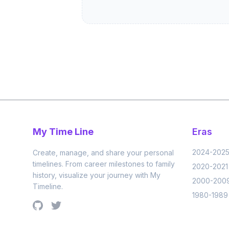
My Time Line
Eras
2024-202
Create, manage, and share your personal
timelines. From career milestones to family
2020-2021
history, visualize your journey with My
2000-200
Timeline.
1980-1989