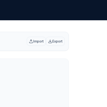
Import
Export